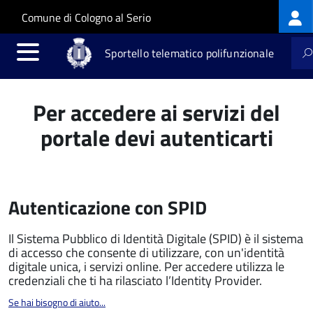
Log
Salta al contenuto principale
Skip to site navigation
Comune di Cologno al Serio
me
Sportello telematico polifunzionale
Per accedere ai servizi del
portale devi autenticarti
Autenticazione con SPID
Il Sistema Pubblico di Identità Digitale (SPID) è il sistema
di accesso che consente di utilizzare, con un'identità
digitale unica, i servizi online. Per accedere utilizza le
credenziali che ti ha rilasciato l’Identity Provider.
Se hai bisogno di aiuto...