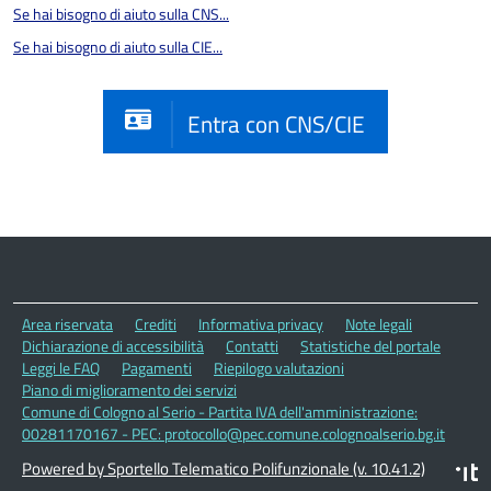
Se hai bisogno di aiuto sulla CNS...
Se hai bisogno di aiuto sulla CIE...
Entra con CNS/CIE
Area riservata
Crediti
Informativa privacy
Note legali
Dichiarazione di accessibilità
Contatti
Statistiche del portale
Leggi le FAQ
Pagamenti
Riepilogo valutazioni
Piano di miglioramento dei servizi
Comune di Cologno al Serio - Partita IVA dell'amministrazione:
00281170167 - PEC: protocollo@pec.comune.colognoalserio.bg.it
Powered by Sportello Telematico Polifunzionale (v. 10.41.2)