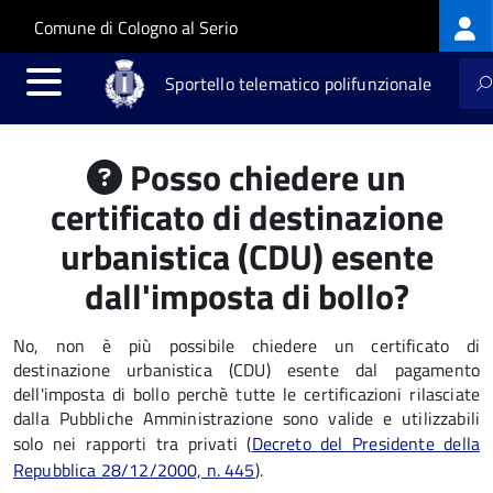
Log
Salta al contenuto principale
Skip to site navigation
Comune di Cologno al Serio
me
Sportello telematico polifunzionale
Posso chiedere un
certificato di destinazione
urbanistica (CDU) esente
dall'imposta di bollo?
No, non è più possibile chiedere un certificato di
destinazione urbanistica (CDU) esente dal pagamento
dell'imposta di bollo perchè tutte le certificazioni rilasciate
dalla Pubbliche Amministrazione sono valide e utilizzabili
solo nei rapporti tra privati (
Decreto del Presidente della
Repubblica 28/12/2000, n. 445
).