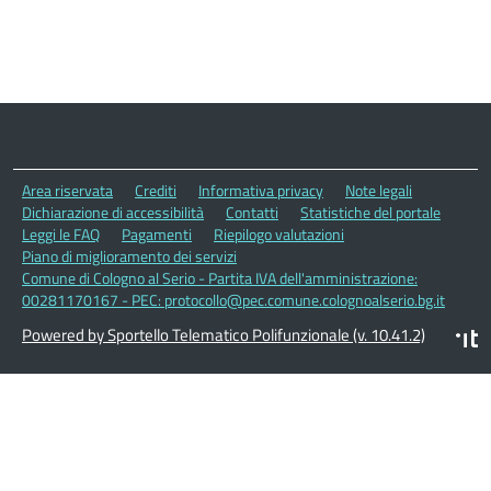
Area riservata
Crediti
Informativa privacy
Note legali
Dichiarazione di accessibilità
Contatti
Statistiche del portale
Leggi le FAQ
Pagamenti
Riepilogo valutazioni
Piano di miglioramento dei servizi
Comune di Cologno al Serio - Partita IVA dell'amministrazione:
00281170167 - PEC: protocollo@pec.comune.colognoalserio.bg.it
Powered by Sportello Telematico Polifunzionale (v. 10.41.2)