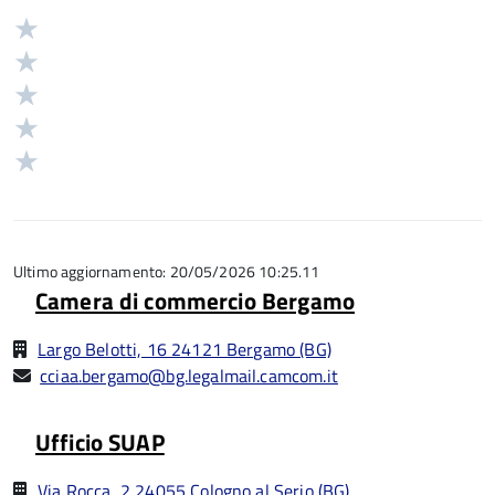
Valuta
Valutazione
5
Valuta
stelle
4
Valuta
su
stelle
3
Valuta
5
su
stelle
2
Valuta
5
su
stelle
1
5
su
stelle
5
su
5
Ultimo aggiornamento: 20/05/2026 10:25.11
Camera di commercio Bergamo
Largo Belotti, 16 24121 Bergamo (BG)
cciaa.bergamo@bg.legalmail.camcom.it
Ufficio SUAP
Via Rocca, 2 24055 Cologno al Serio (BG)