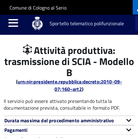
L
Salta al contenuto principale
Skip to site navigation
Comune di Cologno al Serio
m
Sportello telematico polifunzionale
Attività produttiva:
trasmissione di SCIA - Modello
B
(
urn:nir:presidente.repubblica:decreto:2010-09-
07;160~art2
)
Il servizio può essere attivato presentando tutta la
documentazione prevista, consultabile in formato PDF.
Durata massima del procedimento amministrativo
Pagamenti