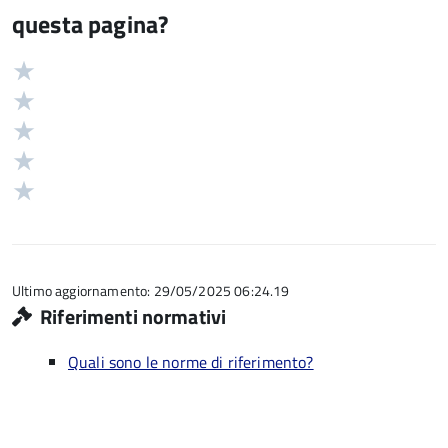
questa pagina?
Valuta
Valutazione
5
Valuta
stelle
4
Valuta
su
stelle
3
Valuta
5
su
stelle
2
Valuta
5
su
stelle
1
5
su
stelle
5
su
5
Ultimo aggiornamento: 29/05/2025 06:24.19
Riferimenti normativi
Quali sono le norme di riferimento?