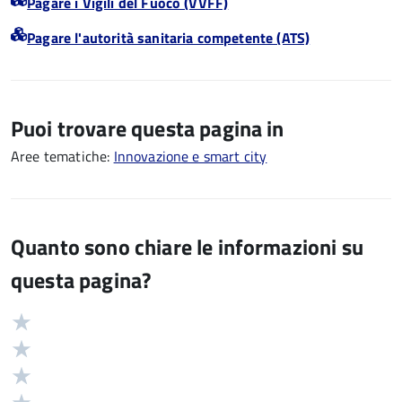
Pagare i Vigili del Fuoco (VVFF)
Pagare l'autorità sanitaria competente (ATS)
Puoi trovare questa pagina in
Aree tematiche:
Innovazione e smart city
Quanto sono chiare le informazioni su
questa pagina?
Valuta
Valutazione
5
Valuta
stelle
4
Valuta
su
stelle
3