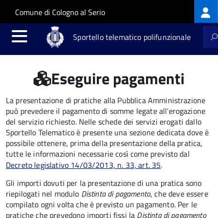
Log
Salta al contenuto principale
Skip to site navigation
Comune di Cologno al Serio
me
Sportello telematico polifunzionale
Eseguire pagamenti
La presentazione di pratiche alla Pubblica Amministrazione
può prevedere il pagamento di somme legate all’erogazione
del servizio richiesto. Nelle schede dei servizi erogati dallo
Sportello Telematico è presente una sezione dedicata dove è
possibile ottenere, prima della presentazione della pratica,
tutte le informazioni necessarie così come previsto dal
Decreto legislativo 14/03/2013, n. 33, art. 35
.
Gli importi dovuti per la presentazione di una pratica sono
riepilogati nel modulo
Distinta di pagamento
, che deve essere
compilato ogni volta che è previsto un pagamento. Per le
pratiche che prevedono importi fissi la
Distinta di pagamento