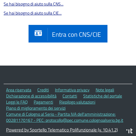
Se hai bisogno di aiuto sulla CNS...
Se hai bisogno di aiuto sulla CIE...
Entra con CNS/CIE
Area riservata
Crediti
Informativa privacy
Note legali
Dichiarazione di accessibilità
Contatti
Statistiche del portale
Leggi le FAQ
Pagamenti
Riepilogo valutazioni
Piano di miglioramento dei servizi
Comune di Cologno al Serio - Partita IVA dell'amministrazione:
00281170167 - PEC: protocollo@pec.comune.colognoalserio.bg.it
Powered by Sportello Telematico Polifunzionale (v. 10.41.2)