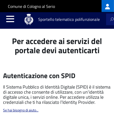
Log
Salta al contenuto principale
Skip to site navigation
Comune di Cologno al Serio
me
Sportello telematico polifunzionale
Per accedere ai servizi del
portale devi autenticarti
Autenticazione con SPID
Il Sistema Pubblico di Identità Digitale (SPID) è il sistema
di accesso che consente di utilizzare, con un'identità
digitale unica, i servizi online. Per accedere utilizza le
credenziali che ti ha rilasciato l’Identity Provider.
Se hai bisogno di aiuto...