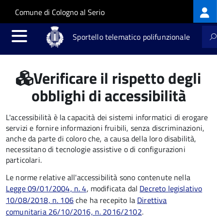
Log
Salta al contenuto principale
Skip to site navigation
Comune di Cologno al Serio
me
Sportello telematico polifunzionale
Verificare il rispetto degli
obblighi di accessibilità
L'accessibilità è la capacità dei sistemi informatici di erogare
servizi e fornire informazioni fruibili, senza discriminazioni,
anche da parte di coloro che, a causa della loro disabilità,
necessitano di tecnologie assistive o di configurazioni
particolari.
Le norme relative all'accessibilità sono contenute nella
Legge 09/01/2004, n. 4
, modificata dal
Decreto legislativo
10/08/2018, n. 106
che ha recepito la
Direttiva
comunitaria 26/10/2016, n. 2016/2102
.