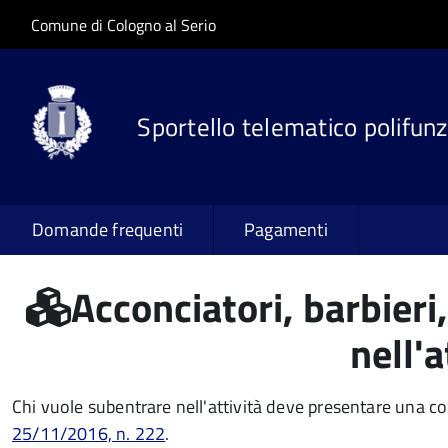
Salta al contenuto principale
Skip to site navigation
Comune di Cologno al Serio
Sportello telematico polifunz
Domande frequenti
Pagamenti
Acconciatori, barbieri
nell'a
Chi vuole subentrare nell'attività deve presentare una 
25/11/2016, n. 222
.