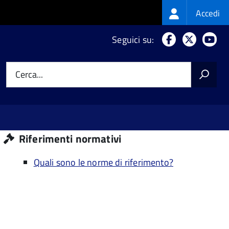
Login
Accedi
menu
Facebook
X
Yo
Seguici su:
Cerca...
Riferimenti normativi
Quali sono le norme di riferimento?