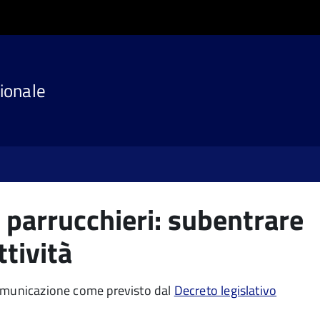
ionale
, parrucchieri: subentrare
ttività
comunicazione
come previsto dal
Decreto
legislativo