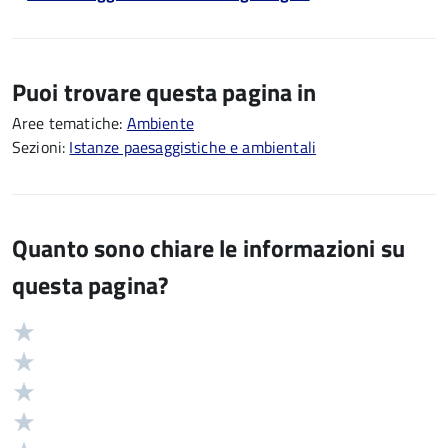
Puoi trovare questa pagina in
Aree tematiche:
Ambiente
Sezioni:
Istanze paesaggistiche e ambientali
Quanto sono chiare le informazioni su
questa pagina?
Valuta
Valutazione
5
Valuta
stelle
4
Valuta
su
stelle
3
Valuta
5
su
stelle
2