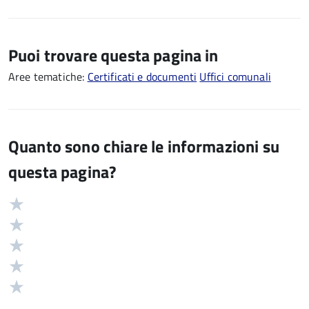
Puoi trovare questa pagina in
Aree tematiche:
Certificati e documenti
Uffici comunali
Quanto sono chiare le informazioni su
questa pagina?
Valuta
Valutazione
5
Valuta
stelle
4
Valuta
su
stelle
3
Valuta
5
su
stelle
2
Valuta
5
su
stelle
1