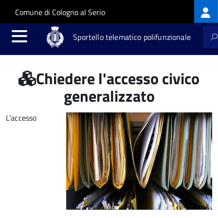
Log
Salta al contenuto principale
Skip to site navigation
Comune di Cologno al Serio
me
Sportello telematico polifunzionale
Chiedere l'accesso civico
generalizzato
L’accesso