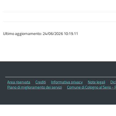
Ultimo aggiornamento: 24/06/2026 10:19.11
Area riservata
Crediti
Informativa privacy
Note legali
Dic
Piano di miglioramento dei servizi
Comune di Cologno al Serio - 