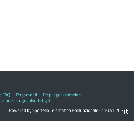
le FAQ
Pagamenti
Riepilogo valutazioni
omune.colognoalserio.bg.it
Powered by Sportello Telematico Polifunzionale (v. 10.41.2)