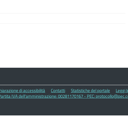
hiarazione di accessibilità
Contatti
Statistiche del portale
Leggi 
Partita IVA dell'amministrazione: 00281170167 - PEC: protocollo@pec.c