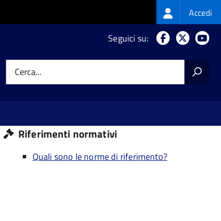
Login
Accedi
menu
Facebook
X
Yo
Seguici su:
Cerca...
Riferimenti normativi
Quali sono le norme di riferimento?