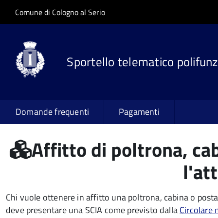
Salta al contenuto principale
Skip to site navigation
Comune di Cologno al Serio
Sportello telematico polifunz
Domande frequenti
Pagamenti
Affitto di poltrona, ca
l'at
Chi vuole ottenere in affitto una poltrona, cabina o postaz
deve
presentare una SCIA come previsto dalla
Circolare