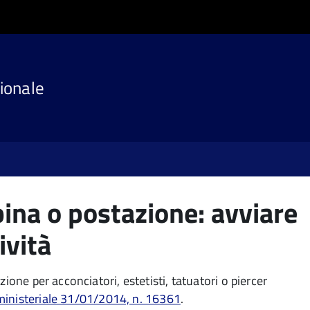
ionale
bina o postazione: avviare
tività
ione per acconciatori, estetisti, tatuatori o piercer
 ministeriale 31/01/2014, n. 16361
.