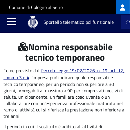
Log
Salta al contenuto principale
Skip to site navigation
Comune di Cologno al Serio
me
Sportello telematico polifunzionale
Nomina responsabile
tecnico temporaneo
Come previsto dal
Decreto legge 19/02/2026, n. 19, art. 12,
comma 3 e 4
l'impresa può indicare quale responsabile
tecnico temporaneo, per un periodo non superiore a 30
giorni, prorogabili al massimo a 90 per comprovati motivi di
salute, un dipendente, un familiare coadiuvante o un
collaboratore con un'esperienza professionale maturata nel
ramo di attività cui si riferisce la prestazione non inferiore a
tre anni.
Il periodo in cui il sostituto è adibito all'attività di