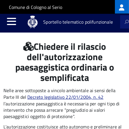
Log
Salta al contenuto principale
Skip to site navigation
Comune di Cologno al Serio
me
Sportello telematico polifunzionale
Chiedere il rilascio
dell'autorizzazione
paesaggistica ordinaria o
semplificata
Nelle aree sottoposte a vincolo ambientale ai sensi della
Parte III del
Decreto legislativo 22/01/2004, n. 42
l’autorizzazione paesaggistica è necessaria per ogni tipo di
intervento che possa arrecare "pregiudizio ai valori
paesaggistici oggetto di protezione".
L'autorizzazione costituisce atto autonomo e preliminare al