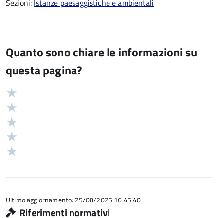
Sezioni:
Istanze paesaggistiche e ambientali
Quanto sono chiare le informazioni su
questa pagina?
Valuta
Valutazione
5
Valuta
stelle
4
Valuta
su
stelle
3
Valuta
5
su
stelle
2
Valuta
5
su
stelle
1
5
su
stelle
5
su
5
Ultimo aggiornamento: 25/08/2025 16:45.40
Riferimenti normativi