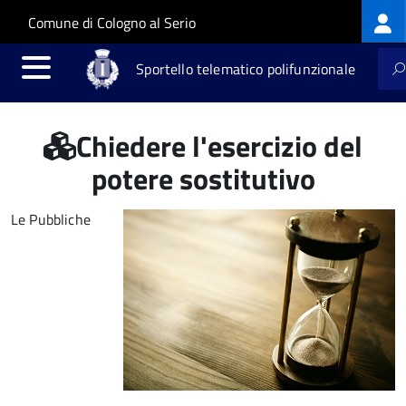
Log
Salta al contenuto principale
Skip to site navigation
Comune di Cologno al Serio
me
Sportello telematico polifunzionale
Chiedere l'esercizio del
potere sostitutivo
Le Pubbliche