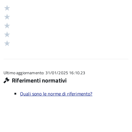
Valuta
Valutazione
5
Valuta
stelle
4
Valuta
su
stelle
3
Valuta
5
su
stelle
2
Valuta
5
su
stelle
1
5
su
stelle
5
su
5
Ultimo aggiornamento: 31/01/2025 16:10.23
Riferimenti normativi
Quali sono le norme di riferimento?