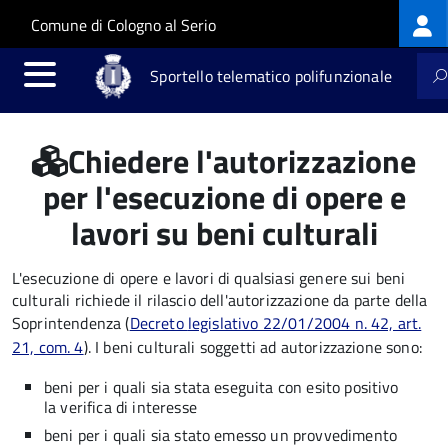
Log
Salta al contenuto principale
Skip to site navigation
Comune di Cologno al Serio
me
Sportello telematico polifunzionale
Chiedere l'autorizzazione
per l'esecuzione di opere e
lavori su beni culturali
L'esecuzione di opere e lavori di qualsiasi genere sui beni
culturali richiede il rilascio dell'autorizzazione da parte della
Soprintendenza (
Decreto
legislativo 22/01/2004 n. 42, art.
21, com. 4
). I beni culturali soggetti ad autorizzazione sono:
beni per i quali sia stata eseguita con esito positivo
la verifica di interesse
beni per i quali sia stato emesso un provvedimento