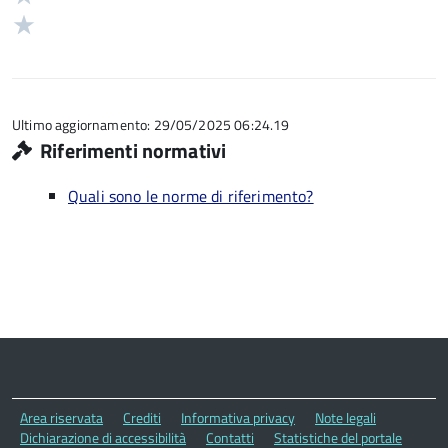
5
su
stelle
2
Valuta
5
su
stelle
1
5
su
stelle
5
su
5
Ultimo aggiornamento: 29/05/2025 06:24.19
Riferimenti normativi
Quali sono le norme di riferimento?
Area riservata
Crediti
Informativa privacy
Note legali
Dichiarazione di accessibilità
Contatti
Statistiche del portale