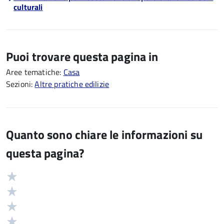
culturali
Puoi trovare questa pagina in
Aree tematiche:
Casa
Sezioni:
Altre pratiche edilizie
Quanto sono chiare le informazioni su
questa pagina?
Valuta
Valutazione
5
Valuta
stelle
4
Valuta
su
stelle
3
Valuta