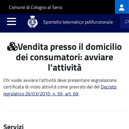
Log
Salta al contenuto principale
Skip to site navigation
Comune di Cologno al Serio
me
Sportello telematico polifunzionale
Vendita presso il domicilio
dei consumatori: avviare
l'attività
Chi vuole avviare l'attività deve presentare segnalazione
certificata di inizio attività come previsto dal del
Decreto
legislativo 26/03/2010, n. 59, art. 69
.
Servizi