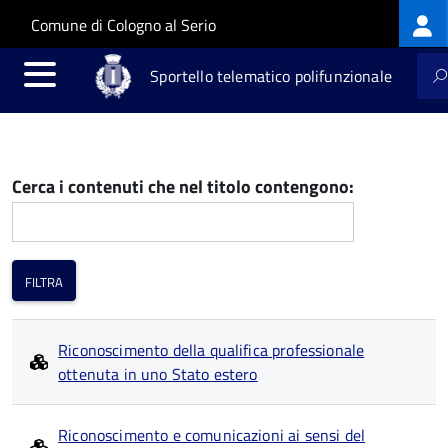
Log
Salta al contenuto principale
Skip to site navigation
Comune di Cologno al Serio
me
Sportello telematico polifunzionale
Cerca i contenuti che nel titolo contengono:
Riconoscimento della qualifica professionale
ottenuta in uno Stato estero
Riconoscimento e comunicazioni ai sensi del