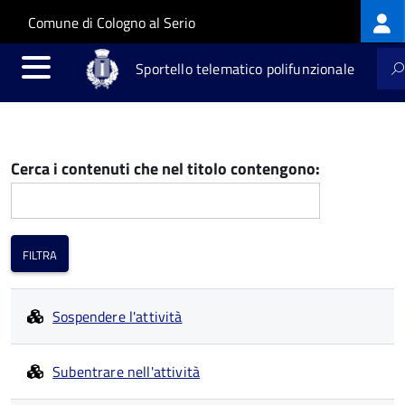
Log
Salta al contenuto principale
Skip to site navigation
Comune di Cologno al Serio
me
Sportello telematico polifunzionale
Cerca i contenuti che nel titolo contengono:
Sospendere l'attività
Subentrare nell'attività