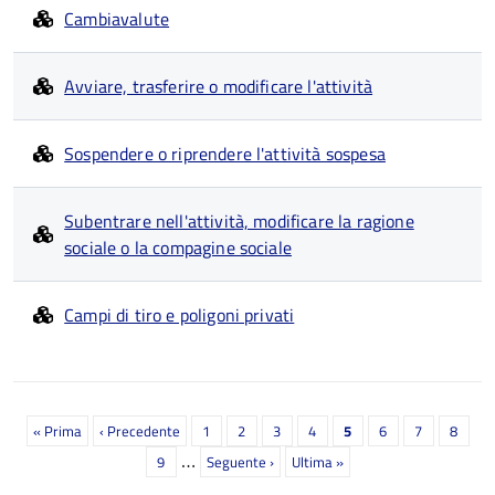
Cambiavalute
Avviare, trasferire o modificare l'attività
Sospendere o riprendere l'attività sospesa
Subentrare nell'attività, modificare la ragione
sociale o la compagine sociale
Campi di tiro e poligoni privati
Paginazione
Prima
« Prima
Pagina
‹ Precedente
Pagina
1
Pagina
2
Pagina
3
Pagina
4
Pagina
5
Pagina
6
Pagina
7
Pagina
8
…
pagina
precedente
attuale
Pagina
9
Prossima
Seguente ›
Ultima
Ultima »
pagina
pagina