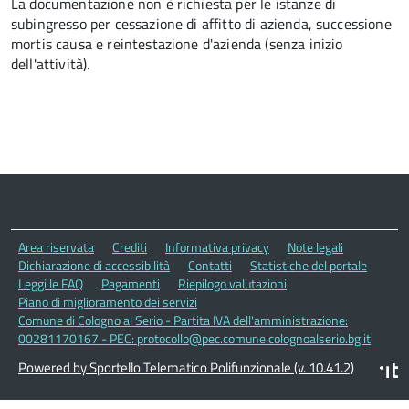
La documentazione non è richiesta per le istanze di
subingresso per cessazione di affitto di azienda, successione
mortis causa e reintestazione d'azienda (senza inizio
dell'attività).
Area riservata
Crediti
Informativa privacy
Note legali
Dichiarazione di accessibilità
Contatti
Statistiche del portale
Leggi le FAQ
Pagamenti
Riepilogo valutazioni
Piano di miglioramento dei servizi
Comune di Cologno al Serio - Partita IVA dell'amministrazione:
00281170167 - PEC: protocollo@pec.comune.colognoalserio.bg.it
Powered by Sportello Telematico Polifunzionale (v. 10.41.2)