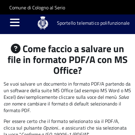
Salta al contenuto principale
Skip to site navigation
Comune di Cologno al Serio
Sportello telematico polifunzionale
Come faccio a salvare un
file in formato PDF/A con MS
Office?
Se vuoi salvare un documento in formato PDF/A partendo da
un software della suite MS Office (ad esempio MS Word o MS
Excel) d
evi
semplicemente cliccare sulla voce del menù
Salva
con nome
e cambiare il formato di default selezionando il
formato PDF.
Per essere certo che il formato selezionato sia il PDF/A,
clicca sul pulsante
Opzioni...
e assicurati che sia selezionata
la voce "
Conforme a ISO 19005-1 (PDF/A)
".