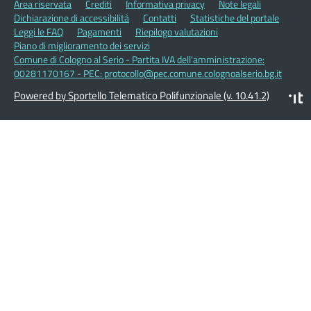
Area riservata
Crediti
Informativa privacy
Note legali
Dichiarazione di accessibilità
Contatti
Statistiche del portale
Leggi le FAQ
Pagamenti
Riepilogo valutazioni
Piano di miglioramento dei servizi
Comune di Cologno al Serio - Partita IVA dell'amministrazione:
00281170167 - PEC: protocollo@pec.comune.colognoalserio.bg.it
Powered by Sportello Telematico Polifunzionale (v. 10.41.2)