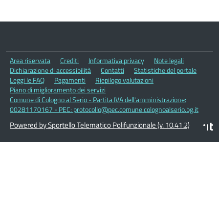
Area riservata
Crediti
Informativa privacy
Note legali
Dichiarazione di accessibilità
Contatti
Statistiche del portale
Leggi le FAQ
Pagamenti
Riepilogo valutazioni
Piano di miglioramento dei servizi
Comune di Cologno al Serio - Partita IVA dell'amministrazione:
00281170167 - PEC: protocollo@pec.comune.colognoalserio.bg.it
Powered by Sportello Telematico Polifunzionale (v. 10.41.2)