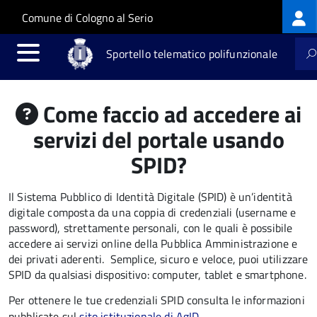
Log
Salta al contenuto principale
Skip to site navigation
Comune di Cologno al Serio
me
Sportello telematico polifunzionale
Come faccio ad accedere ai
servizi del portale usando
SPID?
Il Sistema Pubblico di Identità Digitale (SPID) è un’identità
digitale composta da una coppia di credenziali (username e
password), strettamente personali, con le quali è possibile
accedere ai servizi online della Pubblica Amministrazione e
dei privati aderenti. Semplice, sicuro e veloce, puoi utilizzare
SPID da qualsiasi dispositivo: computer, tablet e smartphone.
Per ottenere le tue credenziali SPID consulta le informazioni
pubblicate sul
sito istituzionale di AgID
.