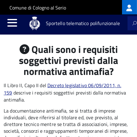
Log
Salta al contenuto principale
Skip to site navigation
Comune di Cologno al Serio
me
Sportello telematico polifunzionale
Quali sono i requisiti
soggettivi previsti dalla
normativa antimafia?
Il Libro II, Capo II del
Decreto legislativo 06/09/2011, n.
159
descrive i requisiti soggettivi previsti dalla normativa
antimafia.
La documentazione antimafia, se si tratta di imprese
individuali, deve riferirsi al titolare ed, ove previsto, al
direttore tecnico mentre se
tratta di
associazioni
,
imprese
,
società
,
consorzi
e
raggruppamenti temporanei di imprese
,