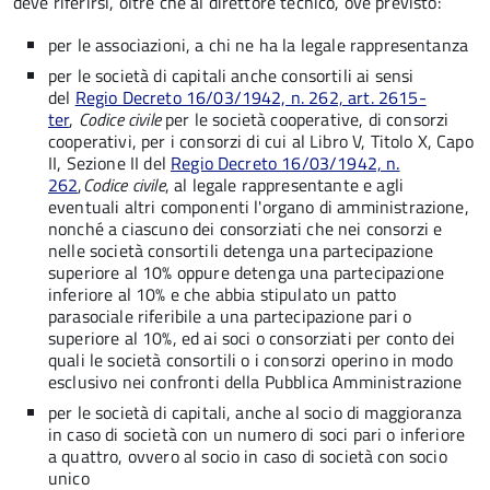
deve riferirsi, oltre che al direttore tecnico, ove previsto:
per le associazioni, a chi ne ha la legale rappresentanza
per le società di capitali anche consortili ai sensi
del
Regio Decreto 16/03/1942, n. 262, art. 2615-
ter
,
Codice civile
per le società cooperative, di consorzi
cooperativi, per i consorzi di cui al Libro V, Titolo X, Capo
II, Sezione II del
Regio Decreto 16/03/1942, n.
262
,
Codice civile
, al legale rappresentante e agli
eventuali altri componenti l'organo di amministrazione,
nonché a ciascuno dei consorziati che nei consorzi e
nelle società consortili detenga una partecipazione
superiore al 10% oppure detenga una partecipazione
inferiore al 10% e che abbia stipulato un patto
parasociale riferibile a una partecipazione pari o
superiore al 10%, ed ai soci o consorziati per conto dei
quali le società consortili o i consorzi operino in modo
esclusivo nei confronti della Pubblica Amministrazione
per le società di capitali, anche al socio di maggioranza
in caso di società con un numero di soci pari o inferiore
a quattro, ovvero al socio in caso di società con socio
unico