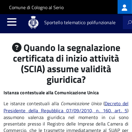
Log
Salta al contenuto principale
Skip to site navigation
Comune di Cologno al Serio
me
Sportello telematico polifunzionale
Quando la segnalazione
certificata di inizio attività
(SCIA) assume validità
giuridica?
Istanza contestuale alla Comunicazione Unica
Le istanze contestuali alla
Comunicazione Unica
(
Decreto del
Presidente della Repubblica 07/09/2010, n. 160. art. 5
)
assumono valenza giuridica nel momento in cui sono
presentate presso il Registro delle Imprese della Camera di
Commercio, che le trasmette immediatamente al SUAP per