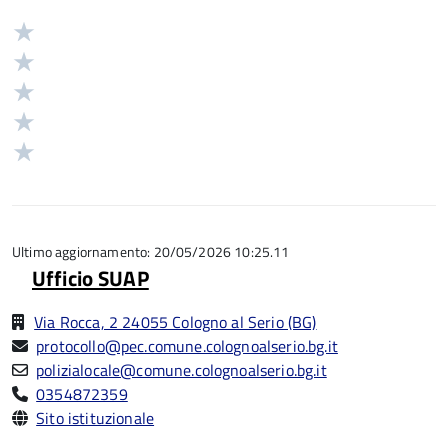
Valuta
Valutazione
5
Valuta
stelle
4
Valuta
su
stelle
3
Valuta
5
su
stelle
2
Valuta
5
su
stelle
1
5
su
stelle
5
su
5
Ultimo aggiornamento: 20/05/2026 10:25.11
Ufficio SUAP
Via Rocca, 2 24055 Cologno al Serio (BG)
protocollo@pec.comune.colognoalserio.bg.it
polizialocale@comune.colognoalserio.bg.it
0354872359
Sito istituzionale