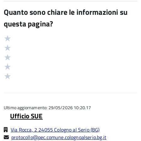
Quanto sono chiare le informazioni su
questa pagina?
Valuta
Valutazione
5
Valuta
stelle
4
Valuta
su
stelle
3
Valuta
5
su
stelle
2
Valuta
5
su
stelle
1
5
su
stelle
5
su
5
Ultimo aggiornamento: 29/05/2026 10:20.17
Ufficio SUE
Via Rocca, 2 24055 Cologno al Serio (BG)
protocollo@pec.comune.colognoalserio.bg.it