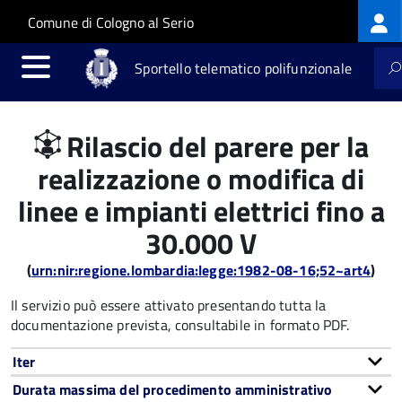
Log
Salta al contenuto principale
Skip to site navigation
Comune di Cologno al Serio
me
Sportello telematico polifunzionale
Rilascio del parere per la
realizzazione o modifica di
linee e impianti elettrici fino a
30.000 V
(
urn:nir:regione.lombardia:legge:1982-08-16;52~art4
)
Il servizio può essere attivato presentando tutta la
documentazione prevista, consultabile in formato PDF.
Iter
Durata massima del procedimento amministrativo