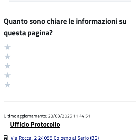
Quanto sono chiare le informazioni su
questa pagina?
Valuta
Valutazione
5
Valuta
stelle
4
Valuta
su
stelle
3
Valuta
5
su
stelle
2
Valuta
5
su
stelle
1
5
su
stelle
5
su
5
Ultimo aggiornamento: 28/03/2025 11:44.51
Ufficio Protocollo
Via Rocca, 2 24055 Cologno al Serio (BG)