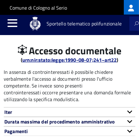
Log
Salta al contenuto principale
Skip to site navigation
Comune di Cologno al Serio
me
Sportello telematico polifunzionale
Accesso documentale
(
urn:nir:stato:legge:1990-08-07;241~art22
)
In assenza di controinteressati è possibile chiedere
verbalmente l'accesso ai documenti presso l'ufficio
competente. Se invece sono presenti
controinteressati occorre presentare una domanda formale
utilizzando la specifica modulistica.
Iter
Durata massima del procedimento amministrativo
Pagamenti