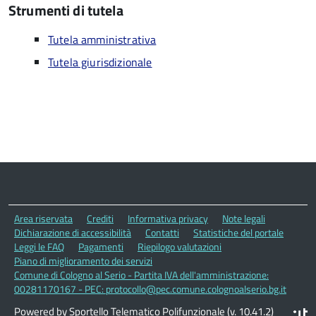
Strumenti di tutela
Tutela amministrativa
Tutela giurisdizionale
Area riservata
Crediti
Informativa privacy
Note legali
Dichiarazione di accessibilità
Contatti
Statistiche del portale
Leggi le FAQ
Pagamenti
Riepilogo valutazioni
Piano di miglioramento dei servizi
Comune di Cologno al Serio - Partita IVA dell'amministrazione:
00281170167 - PEC: protocollo@pec.comune.colognoalserio.bg.it
Powered by Sportello Telematico Polifunzionale (v. 10.41.2)