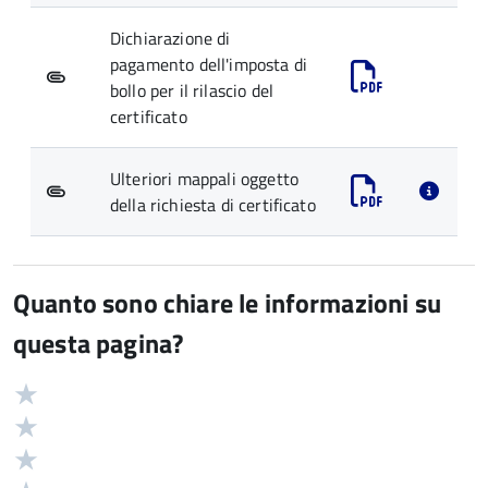
Dichiarazione di
pagamento dell'imposta di
bollo per il rilascio del
certificato
Ulteriori mappali oggetto
della richiesta di certificato
Quanto sono chiare le informazioni su
questa pagina?
Valuta
Valutazione
5
Valuta
stelle
4
Valuta
su
stelle
3