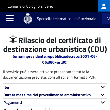
Log
Salta al contenuto principale
Skip to site navigation
Comune di Cologno al Serio
me
Sportello telematico polifunzionale
Rilascio del certificato di
destinazione urbanistica (CDU)
(
urn:nir:presidente.repubblica:decreto:2001-06-
06;380~art30
)
Il servizio può essere attivato presentando tutta la
documentazione prevista, consultabile in formato PDF.
Iter
Durata massima del procedimento amministrativo
Pagamenti