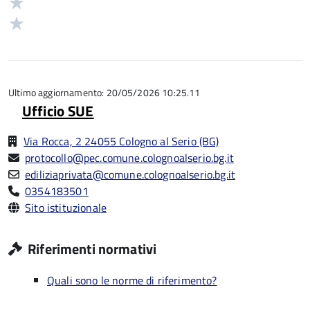
Valuta
5
su
stelle
2
Valuta
5
su
stelle
1
5
su
stelle
5
su
5
Ultimo aggiornamento: 20/05/2026 10:25.11
Ufficio SUE
Via Rocca, 2 24055 Cologno al Serio (BG)
protocollo@pec.comune.colognoalserio.bg.it
ediliziaprivata@comune.colognoalserio.bg.it
0354183501
Sito istituzionale
Riferimenti normativi
Quali sono le norme di riferimento?