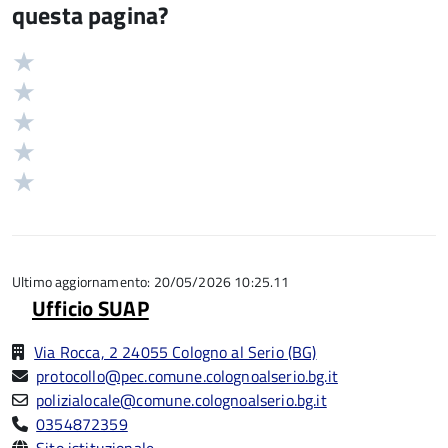
questa pagina?
Valuta
Valutazione
5
Valuta
stelle
4
Valuta
su
stelle
3
Valuta
5
su
stelle
2
Valuta
5
su
stelle
1
5
su
stelle
5
su
5
Ultimo aggiornamento: 20/05/2026 10:25.11
Ufficio SUAP
Via Rocca, 2 24055 Cologno al Serio (BG)
protocollo@pec.comune.colognoalserio.bg.it
polizialocale@comune.colognoalserio.bg.it
0354872359