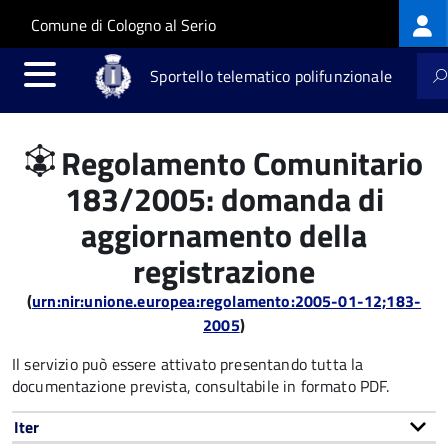
Log
Salta al contenuto principale
Skip to site navigation
Comune di Cologno al Serio
me
Sportello telematico polifunzionale
Regolamento Comunitario
183/2005: domanda di
aggiornamento della
registrazione
(
urn:nir:unione.europea:regolamento:2005-01-12;183-
2005
)
Il servizio può essere attivato presentando tutta la
documentazione prevista, consultabile in formato PDF.
Iter