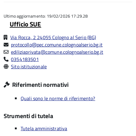
stelle
5
su
5
Ultimo aggiornamento: 19/02/2026 17:29.28
Ufficio SUE
Via Rocca, 2 24055 Cologno al Serio (BG)
protocollo@pec.comune.colognoalserio.bg.it
ediliziaprivata@comune.colognoalserio.bg.it
0354183501
Sito istituzionale
Riferimenti normativi
Quali sono le norme di riferimento?
Strumenti di tutela
Tutela amministrativa