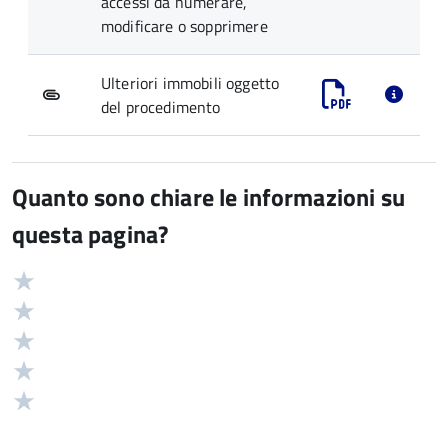
accessi da numerare,
modificare o sopprimere
Ulteriori immobili oggetto
del procedimento
Quanto sono chiare le informazioni su
questa pagina?
Valuta
Valutazione
5
Valuta
stelle
4
Valuta
su
stelle
3
Valuta
5
su
stelle
2
Valuta
5
su
stelle
1
5
su