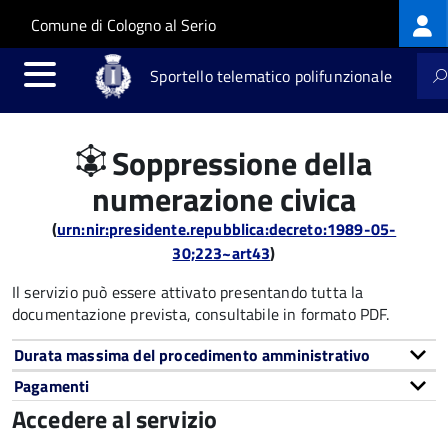
Log
Salta al contenuto principale
Skip to site navigation
Comune di Cologno al Serio
me
Sportello telematico polifunzionale
Soppressione della
numerazione civica
(
urn:nir:presidente.repubblica:decreto:1989-05-
30;223~art43
)
Il servizio può essere attivato presentando tutta la
documentazione prevista, consultabile in formato PDF.
Durata massima del procedimento amministrativo
Pagamenti
Accedere al servizio