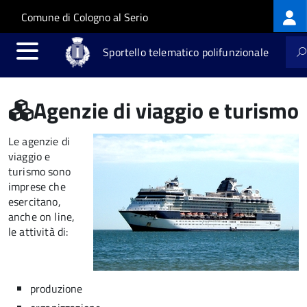
Log
Salta al contenuto principale
Skip to site navigation
Comune di Cologno al Serio
me
Sportello telematico polifunzionale
Agenzie di viaggio e turismo
Le agenzie di
viaggio e
turismo sono
imprese che
esercitano,
anche on line,
le attività di:
produzione