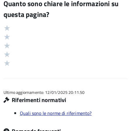
Quanto sono chiare le informazioni su
questa pagina?
Valuta
Valutazione
5
Valuta
stelle
4
Valuta
su
stelle
3
Valuta
5
su
stelle
2
Valuta
5
su
stelle
1
5
su
stelle
5
su
5
Ultimo aggiornamento: 12/01/2025 20:11.50
Riferimenti normativi
Quali sono le norme di riferimento?