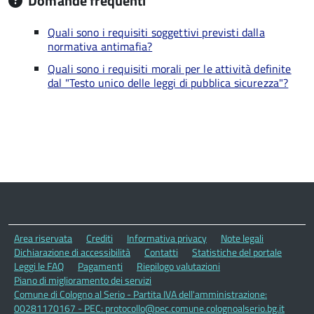
Domande frequenti
Quali sono i requisiti soggettivi previsti dalla
normativa antimafia?
Quali sono i requisiti morali per le attività definite
dal "Testo unico delle leggi di pubblica sicurezza"?
Area riservata
Crediti
Informativa privacy
Note legali
Dichiarazione di accessibilità
Contatti
Statistiche del portale
Leggi le FAQ
Pagamenti
Riepilogo valutazioni
Piano di miglioramento dei servizi
Comune di Cologno al Serio - Partita IVA dell'amministrazione:
00281170167 - PEC: protocollo@pec.comune.colognoalserio.bg.it