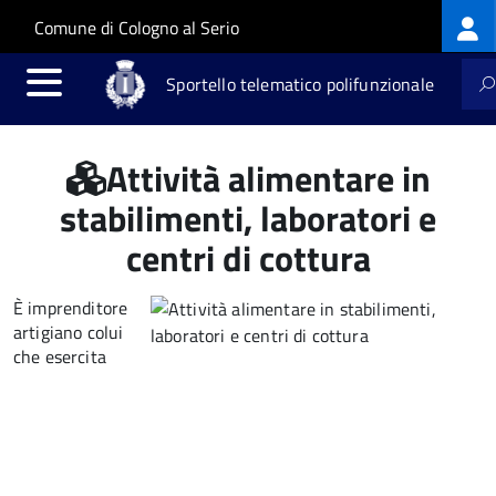
Log
Salta al contenuto principale
Skip to site navigation
Comune di Cologno al Serio
me
Sportello telematico polifunzionale
Attività alimentare in
stabilimenti, laboratori e
centri di cottura
È imprenditore
artigiano colui
che esercita