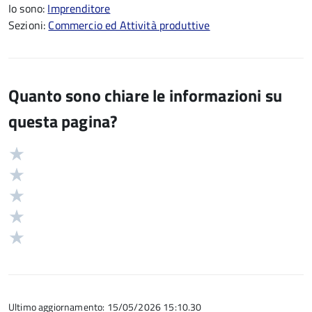
Io sono:
Imprenditore
Sezioni:
Commercio ed Attività produttive
Quanto sono chiare le informazioni su
questa pagina?
Valuta
Valutazione
5
Valuta
stelle
4
Valuta
su
stelle
3
Valuta
5
su
stelle
2
Valuta
5
su
stelle
1
5
su
stelle
5
su
5
Ultimo aggiornamento: 15/05/2026 15:10.30