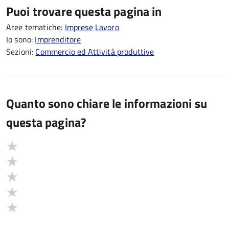
Puoi trovare questa pagina in
Aree tematiche:
Imprese
Lavoro
Io sono:
Imprenditore
Sezioni:
Commercio ed Attività produttive
Quanto sono chiare le informazioni su
questa pagina?
Valuta
Valutazione
5
Valuta
stelle
4
Valuta
su
stelle
3
Valuta
5
su
stelle
2
Valuta
5
su
stelle
1
5