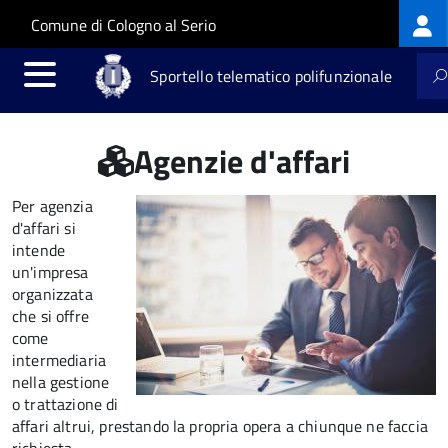
Log
Salta al contenuto principale
Skip to site navigation
Comune di Cologno al Serio
me
Sportello telematico polifunzionale
Agenzie d'affari
Per agenzia
d'affari si
intende
un'impresa
organizzata
che si offre
come
intermediaria
nella gestione
o trattazione di
affari altrui, prestando la propria opera a chiunque ne faccia