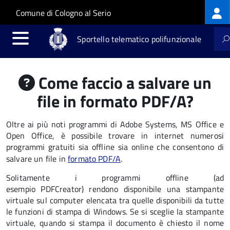
Log
Salta al contenuto principale
Skip to site navigation
Comune di Cologno al Serio
me
Sportello telematico polifunzionale
Come faccio a salvare un
file in formato PDF/A?
Oltre ai più noti programmi di Adobe Systems, MS Office e
Open Office, è possibile trovare in internet numerosi
programmi gratuiti sia offline sia online che consentono di
salvare un file in
formato PDF/A
.
Solitamente i programmi offline (ad
esempio PDFCreator) rendono disponibile una stampante
virtuale sul computer elencata tra quelle disponibili da tutte
le funzioni di stampa di Windows. Se si sceglie la stampante
virtuale, quando si stampa il documento è chiesto il nome